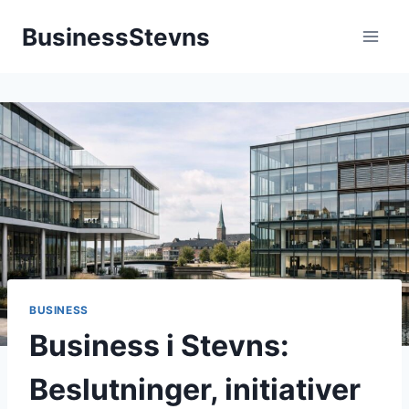
Fortsæt
BusinessStevns
til
indhold
BUSINESS
Business i Stevns:
Beslutninger, initiativer